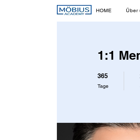
HOME
Über 
1:1 Me
365 Tage
365
Tage